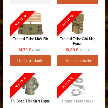
ALE 70 %
ALE 70 %
Tactical Tailor MAV Bib
Tactical Tailor G36 Mag
Pouch
14,70 €
10,80 €
49,00 €
36,00 €
Lisää ostoskoriin
Lisää ostoskoriin
ALE 75 %
ALE 75 %
Tru-Spec TRU Shirt Digital
Hoppe´s Bore Snake