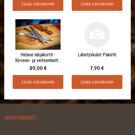
Lisää ostoskoriin
Lisää ostoskoriin
Helaxe lahjakortti -
Lähetyskulut-Paketti
Kirveen- ja veitsenheitto
1-4:lle henkilölle 90
89,00 €
7,90 €
minuuttia
Lisää ostoskoriin
Lisää ostoskoriin
SIVUSTOARVIOT: