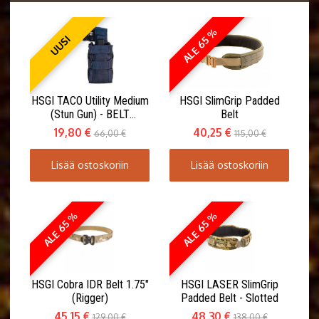
ALE 65 %
UUSI
HSGI TACO Utility Medium
HSGI SlimGrip Padded
(Stun Gun) - BELT
Belt
MOUNT(ABM)
19,80 €
40,25 €
66,00 €
115,00 €
Lisää ostoskoriin
Lisää ostoskoriin
ALE 65 %
ALE 65 %
HSGI Cobra IDR Belt 1.75"
HSGI LASER SlimGrip
(Rigger)
Padded Belt - Slotted
45,15 €
48,30 €
129,00 €
138,00 €