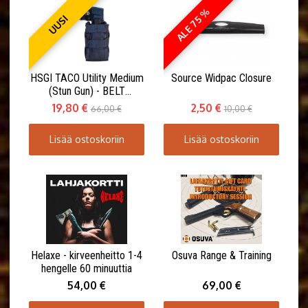
ALE 75 %
UUSI
HSGI TACO Utility Medium
Source Widpac Closure
(Stun Gun) - BELT
MOUNT(ABM)
19,80 €
2,50 €
66,00 €
10,00 €
Lisää ostoskoriin
Lisää ostoskoriin
Helaxe - kirveenheitto 1-4
Osuva Range & Training
hengelle 60 minuuttia
54,00 €
69,00 €