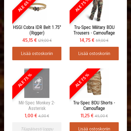
ALE 65 %
ALE 75 %
HSGI Cobra IDR Belt 1.75"
Tru-Spec Military BDU
(Rigger)
Trousers - Camouflage
45,15 €
14,75 €
129,00 €
59,00 €
Lisää ostoskoriin
Lisää ostoskoriin
ALE 75 %
ALE 75 %
Mil-Spec Monkey 2-
Tru-Spec BDU Shorts -
Assterisk
Camouflage
1,00 €
11,25 €
4,00 €
45,00 €
Tilapäisesti loppu
Lisää ostoskoriin