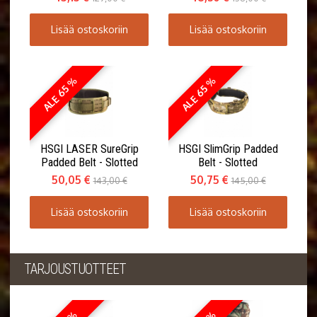
Lisää ostoskoriin
Lisää ostoskoriin
ALE 65 %
ALE 65 %
HSGI LASER SureGrip
HSGI SlimGrip Padded
Padded Belt - Slotted
Belt - Slotted
50,05 €
50,75 €
143,00 €
145,00 €
Lisää ostoskoriin
Lisää ostoskoriin
TARJOUSTUOTTEET