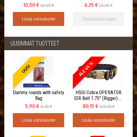
10,50 €
6,25 €
42,00 €
25,00 €
Lisää ostoskoriin
Tilapäisesti loppu
UUSIMMAT TUOTTEET
ALE 65 %
UUSI
Dummy rounds with safety
HSGI Cobra OPERATOR
flag
IDR Belt 1.75" (Rigger) w.
Inner Belt
5,90 €
80,15 €
12,90 €
229,00 €
Lisää ostoskoriin
Lisää ostoskoriin