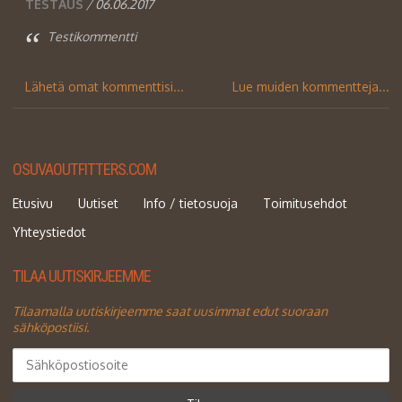
TESTAUS
/ 06.06.2017
Testikommentti
Lähetä omat kommenttisi...
Lue muiden kommentteja...
OSUVAOUTFITTERS.COM
Etusivu
Uutiset
Info / tietosuoja
Toimitusehdot
Yhteystiedot
TILAA UUTISKIRJEEMME
Tilaamalla uutiskirjeemme saat uusimmat edut suoraan
sähköpostiisi.