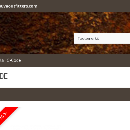
uvaoutfitters.com.
G-Code
DE
 75 %