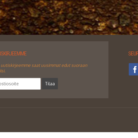
TISKIRJEEMME
SEUR
 uutiskirjeemme saat uusimmat edut suoraan
si.
Tilaa