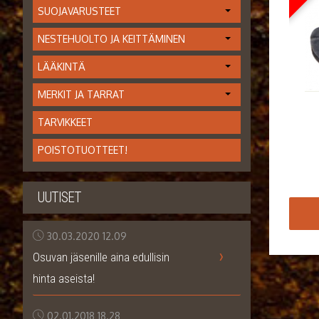
SUOJAVARUSTEET
NESTEHUOLTO JA KEITTÄMINEN
LÄÄKINTÄ
MERKIT JA TARRAT
TARVIKKEET
POISTOTUOTTEET!
UUTISET
30.03.2020
12.09
›
Osuvan jäsenille aina edullisin
hinta aseista!
02.01.2018
18.28