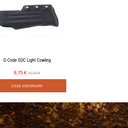
G-Code SOC Light Cowling
8,75 €
35,00 €
Lisää ostoskoriin