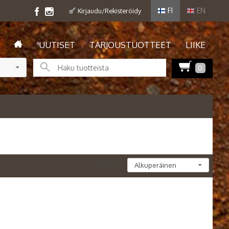
FI
EN
Kirjaudu/Rekisteröidy
UUTISET
TARJOUSTUOTTEET
LIIKE
0
Järjestys: