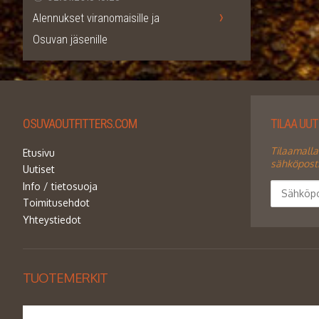
›
Alennukset viranomaisille ja
Osuvan jäsenille
OSUVAOUTFITTERS.COM
TILAA UU
Tilaamalla
Etusivu
sähköpostii
Uutiset
Info / tietosuoja
Toimitusehdot
Yhteystiedot
TUOTEMERKIT