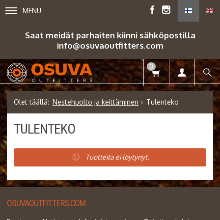
MENU
Saat meidät parhaiten kiinni sähköpostilla
info@osuvaoutfitters.com
0
Nestehuolto ja keittäminen
Tulenteko
TULENTEKO
Tuotteita ei löytynyt.
OSUVAOUTFITTERS.COM