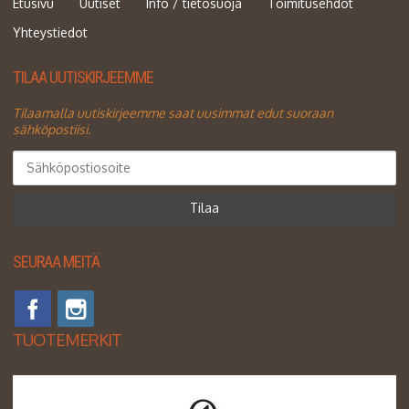
Etusivu
Uutiset
Info / tietosuoja
Toimitusehdot
Yhteystiedot
TILAA UUTISKIRJEEMME
Tilaamalla uutiskirjeemme saat uusimmat edut suoraan
sähköpostiisi.
Tilaa
SEURAA MEITÄ
TUOTEMERKIT