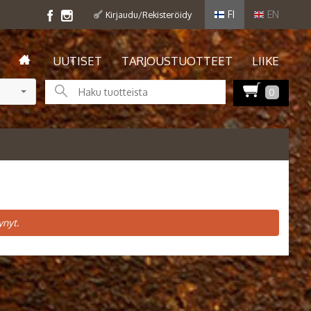
FI
EN
Kirjaudu/Rekisteröidy
UUTISET
TARJOUSTUOTTEET
LIIKE
0
ynyt.