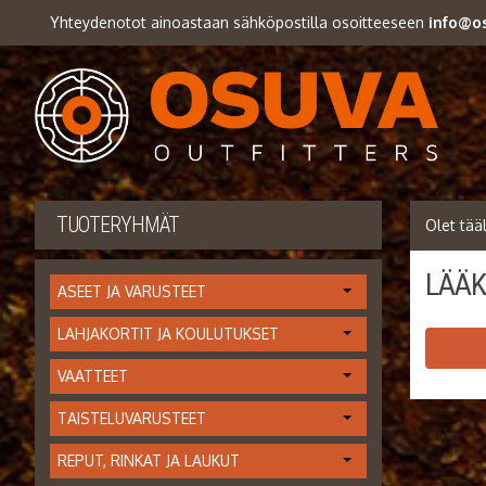
Yhteydenotot ainoastaan sähköpostilla osoitteeseen
info@os
TUOTERYHMÄT
LÄÄK
ASEET JA VARUSTEET
LAHJAKORTIT JA KOULUTUKSET
VAATTEET
TAISTELUVARUSTEET
REPUT, RINKAT JA LAUKUT