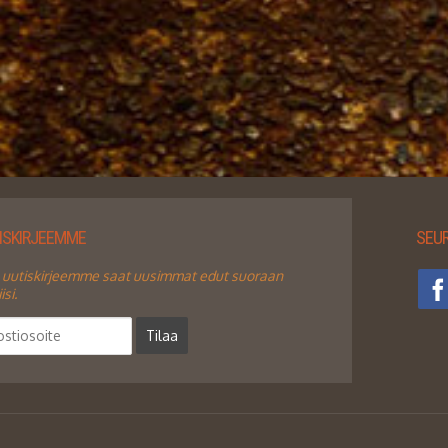
TISKIRJEEMME
SEUR
 uutiskirjeemme saat uusimmat edut suoraan
si.
Tilaa