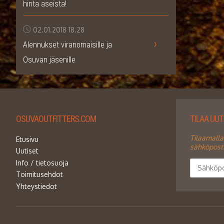
hinta aseista!
02.01.2018
18.28
›
Alennukset viranomaisille ja
Osuvan jäsenille
OSUVAOUTFITTERS.COM
TILAA UU
Tilaamalla
Etusivu
sähköpostii
Uutiset
Info / tietosuoja
Toimitusehdot
Yhteystiedot