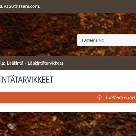
uvaoutfitters.com.
Lääkintä
Lääkintätarvikkeet
INTÄTARVIKKEET
Tuotteita ei löyt