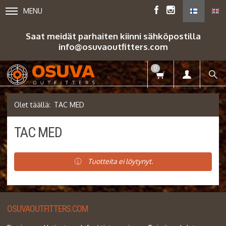
MENU
Saat meidät parhaiten kiinni sähköpostilla
info@osuvaoutfitters.com
0
TAC MED
TAC MED
Tuotteita ei löytynyt.
OSUVAOUTFITTERS.COM