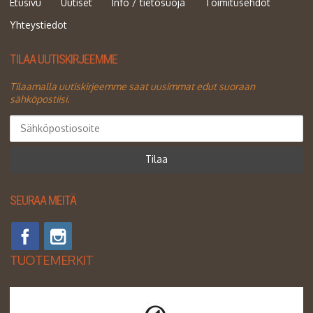
Etusivu
Uutiset
Info / tietosuoja
Toimitusehdot
Yhteystiedot
TILAA UUTISKIRJEEMME
Tilaamalla uutiskirjeemme saat uusimmat edut suoraan
sähköpostiisi.
Tilaa
SEURAA MEITÄ
TUOTEMERKIT