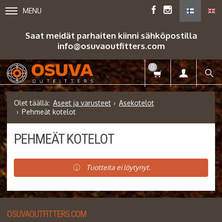
MENU
Saat meidät parhaiten kiinni sähköpostilla
info@osuvaoutfitters.com
0
Aseet ja varusteet
Asekotelot
Pehmeät kotelot
PEHMEÄT KOTELOT
Tuotteita ei löytynyt.
OSUVAOUTFITTERS.COM