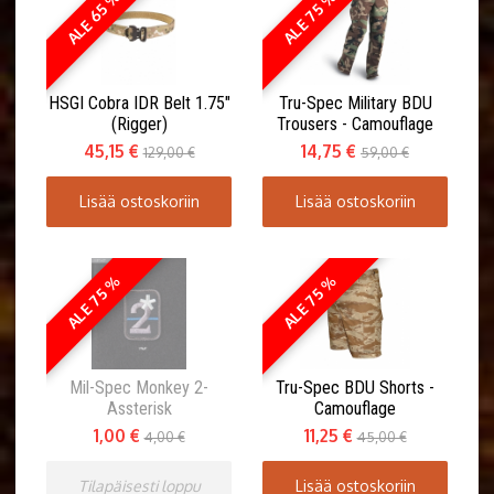
ALE 65 %
ALE 75 %
HSGI Cobra IDR Belt 1.75"
Tru-Spec Military BDU
(Rigger)
Trousers - Camouflage
45,15 €
14,75 €
129,00 €
59,00 €
Lisää ostoskoriin
Lisää ostoskoriin
ALE 75 %
ALE 75 %
Mil-Spec Monkey 2-
Tru-Spec BDU Shorts -
Assterisk
Camouflage
1,00 €
11,25 €
4,00 €
45,00 €
Tilapäisesti loppu
Lisää ostoskoriin