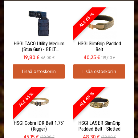
ALE 65 %
HSGI TACO Utility Medium
HSGI SlimGrip Padded
(Stun Gun) - BELT
Belt
MOUNT(ABM)
19,80 €
40,25 €
66,00 €
115,00 €
Lisää ostoskoriin
Lisää ostoskoriin
ALE 65 %
ALE 65 %
HSGI Cobra IDR Belt 1.75"
HSGI LASER SlimGrip
(Rigger)
Padded Belt - Slotted
45,15 €
48,30 €
129,00 €
138,00 €