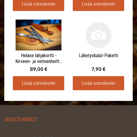
Lisää ostoskoriin
Lisää ostoskoriin
Helaxe lahjakortti -
Lähetyskulut-Paketti
Kirveen- ja veitsenheitto
1-4:lle henkilölle 90
89,00 €
7,90 €
minuuttia
Lisää ostoskoriin
Lisää ostoskoriin
SIVUSTOARVIOT: