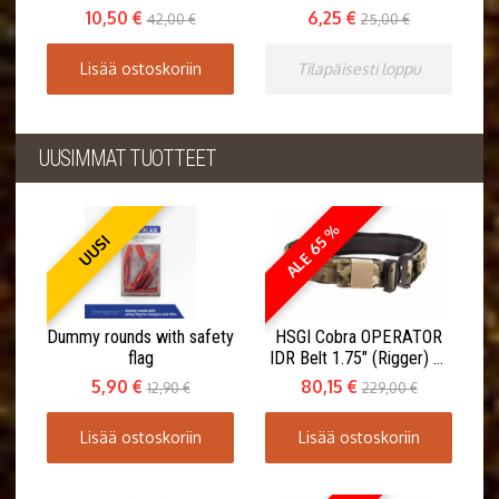
10,50 €
6,25 €
42,00 €
25,00 €
Lisää ostoskoriin
Tilapäisesti loppu
UUSIMMAT TUOTTEET
ALE 65 %
UUSI
Dummy rounds with safety
HSGI Cobra OPERATOR
flag
IDR Belt 1.75" (Rigger) w.
Inner Belt
5,90 €
80,15 €
12,90 €
229,00 €
Lisää ostoskoriin
Lisää ostoskoriin