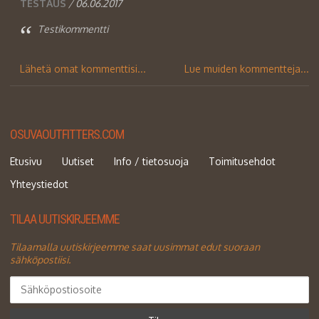
TESTAUS
/ 06.06.2017
Testikommentti
Lähetä omat kommenttisi...
Lue muiden kommentteja...
OSUVAOUTFITTERS.COM
Etusivu
Uutiset
Info / tietosuoja
Toimitusehdot
Yhteystiedot
TILAA UUTISKIRJEEMME
Tilaamalla uutiskirjeemme saat uusimmat edut suoraan
sähköpostiisi.