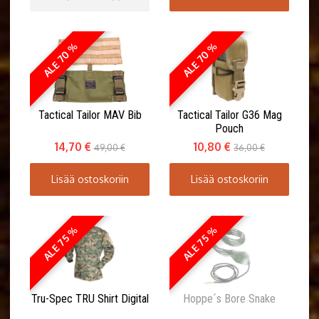
ALE 70 %
ALE 70 %
Tactical Tailor MAV Bib
Tactical Tailor G36 Mag
Pouch
14,70 €
10,80 €
49,00 €
36,00 €
Lisää ostoskoriin
Lisää ostoskoriin
ALE 75 %
ALE 75 %
Tru-Spec TRU Shirt Digital
Hoppe´s Bore Snake