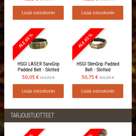
Lisää ostoskoriin
Lisää ostoskoriin
ALE 65 %
ALE 65 %
HSGI LASER SureGrip
HSGI SlimGrip Padded
Padded Belt - Slotted
Belt - Slotted
50,05 €
50,75 €
143,00 €
145,00 €
Lisää ostoskoriin
Lisää ostoskoriin
TARJOUSTUOTTEET