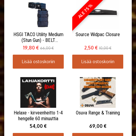
ALE 75 %
HSGI TACO Utility Medium
Source Widpac Closure
(Stun Gun) - BELT
MOUNT(ABM)
19,80 €
2,50 €
66,00 €
10,00 €
Lisää ostoskoriin
Lisää ostoskoriin
Helaxe - kirveenheitto 1-4
Osuva Range & Training
hengelle 60 minuuttia
54,00 €
69,00 €